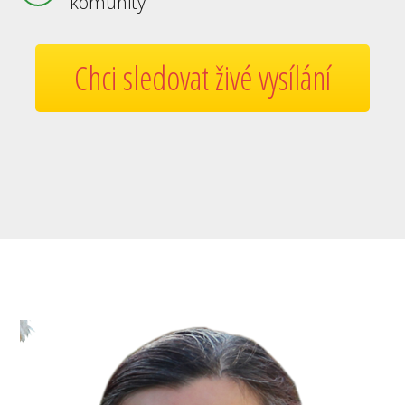
komunity
Chci sledovat živé vysílání