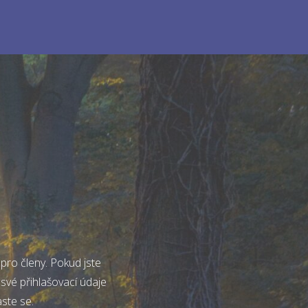
pro členy. Pokud jste
 své přihlašovací údaje
aste se.