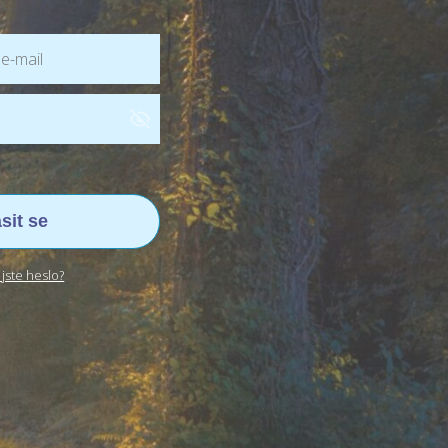
ásit se
jste heslo?