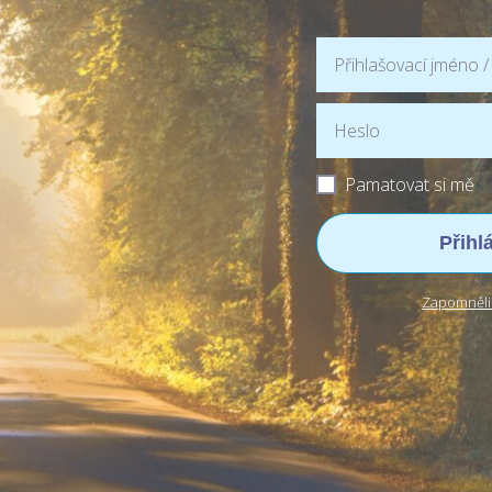
Pamatovat si mě
Přihl
Zapomněli 