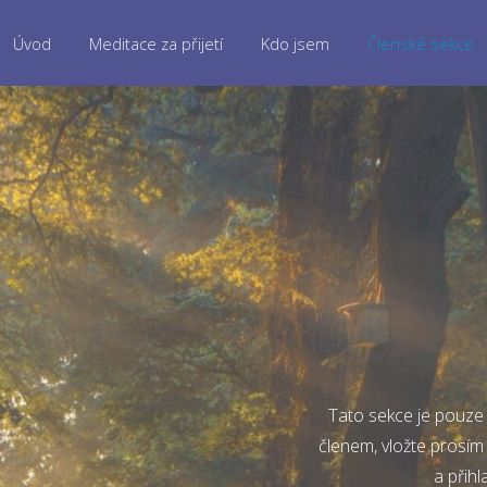
Úvod
Meditace za přijetí
Kdo jsem
Členské sekce
Tato sekce je pouze 
členem, vložte prosím
a přihl