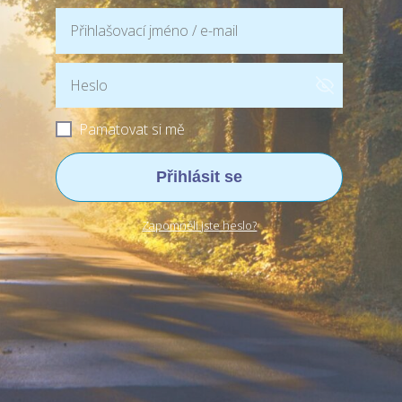
Pamatovat si mě
Přihlásit se
Zapomněli jste heslo?