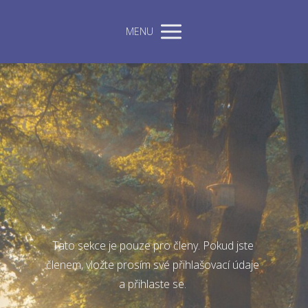
MENU
Tato sekce je pouze pro členy. Pokud jste
členem, vložte prosím své přihlašovací údaje
a přihlaste se.