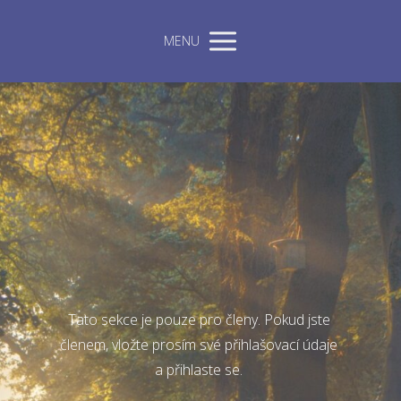
MENU
Tato sekce je pouze pro členy. Pokud jste
členem, vložte prosím své přihlašovací údaje
a přihlaste se.