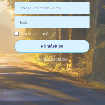
Pamatovat si mě
Přihlásit se
Zapomněli jste heslo?