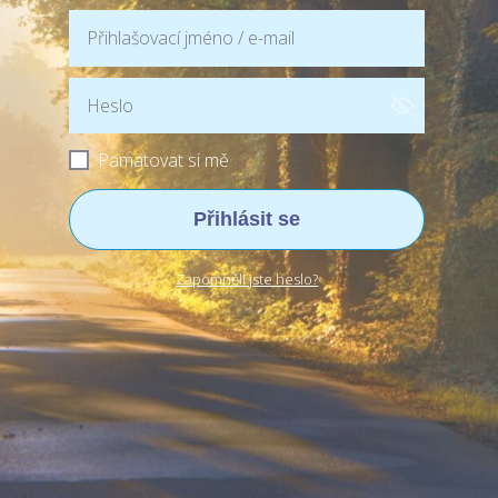
Pamatovat si mě
Přihlásit se
Zapomněli jste heslo?