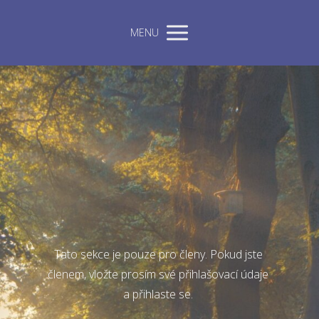
MENU
Tato sekce je pouze pro členy. Pokud jste
členem, vložte prosím své přihlašovací údaje
a přihlaste se.