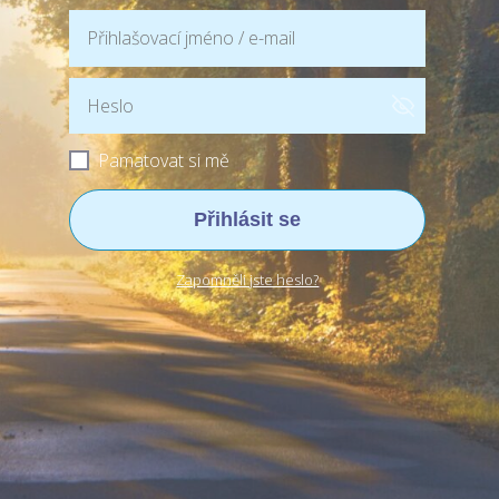
Pamatovat si mě
Přihlásit se
Zapomněli jste heslo?