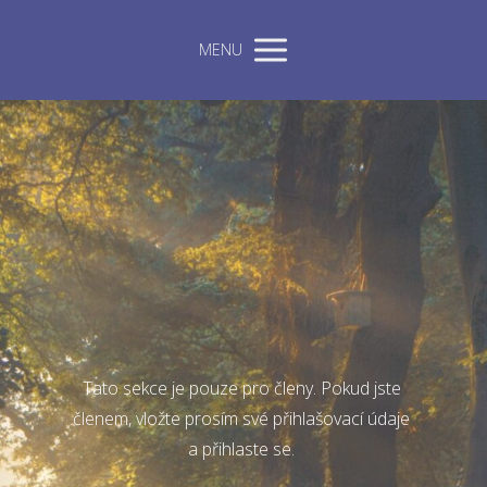
MENU
Tato sekce je pouze pro členy. Pokud jste
členem, vložte prosím své přihlašovací údaje
a přihlaste se.