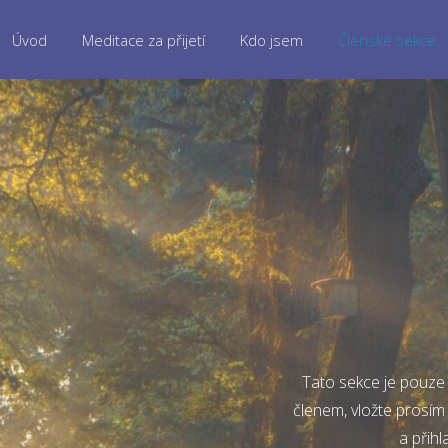
Úvod
Meditace za přijetí
Kdo jsem
Členské sekce
Tato sekce je pouze 
členem, vložte prosím
a přihl