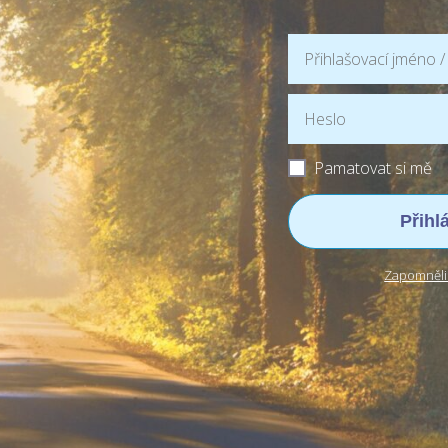
Pamatovat si mě
Přihl
Zapomněli 