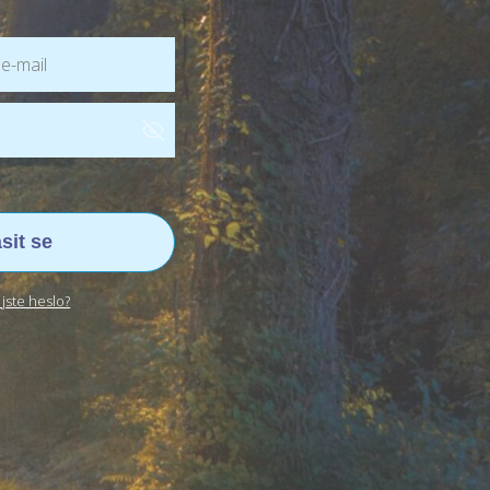
ásit se
jste heslo?