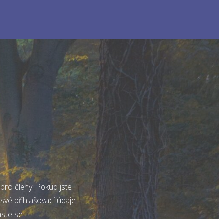
pro členy. Pokud jste
 své přihlašovací údaje
aste se.