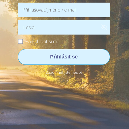
Pamatovat si mě
Přihlásit se
Zapomněli jste heslo?