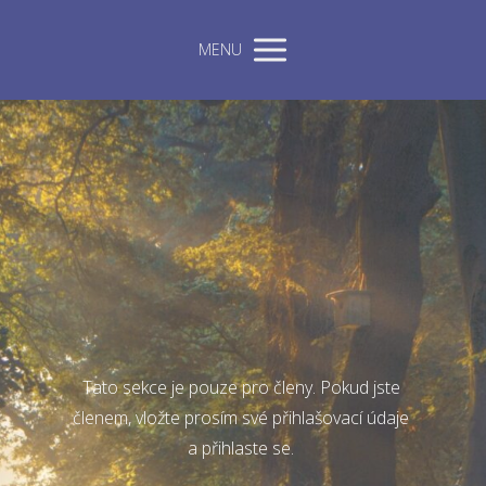
MENU
Tato sekce je pouze pro členy. Pokud jste
členem, vložte prosím své přihlašovací údaje
a přihlaste se.