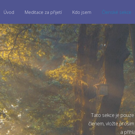
Úvod
Meditace za přijetí
Kdo jsem
Členské sekce
Tato sekce je pouze 
členem, vložte prosím
a přihl