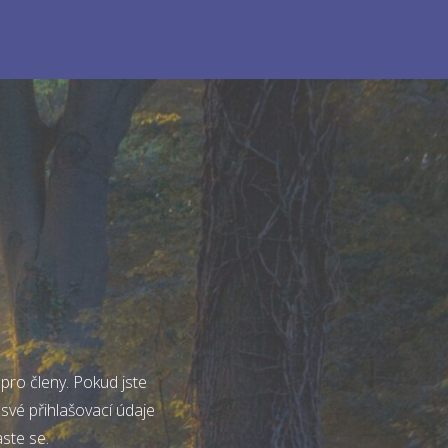
pro členy. Pokud jste
 své přihlašovací údaje
aste se.