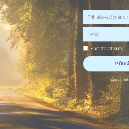
Pamatovat si mě
Přihl
Zapomněli 