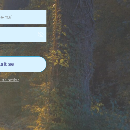
ásit se
jste heslo?