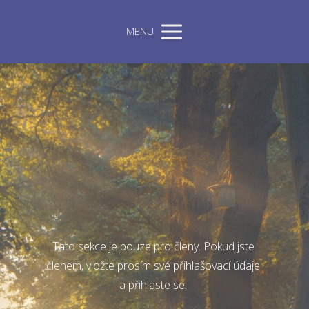
MENU
Tato sekce je pouze pro členy. Pokud jste
členem, vložte prosím své přihlašovací údaje
a přihlaste se.