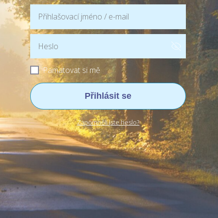
Pamatovat si mě
Přihlásit se
Zapomněli jste heslo?