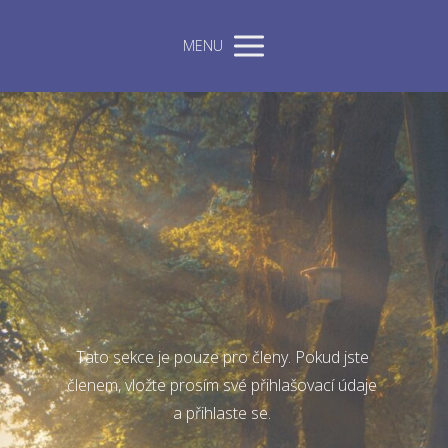
MENU
Tato sekce je pouze pro členy. Pokud jste
členem, vložte prosím své přihlašovací údaje
a přihlaste se.