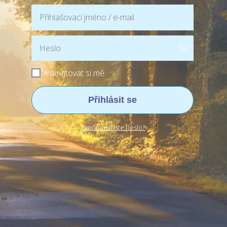
Pamatovat si mě
Přihlásit se
Zapomněli jste heslo?