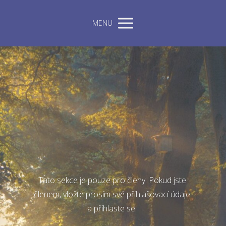
MENU
Tato sekce je pouze pro členy. Pokud jste
členem, vložte prosím své přihlašovací údaje
a přihlaste se.