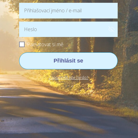
Pamatovat si mě
Přihlásit se
Zapomněli jste heslo?