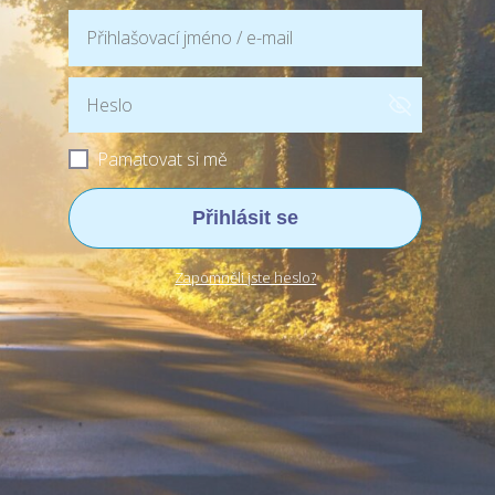
Pamatovat si mě
Přihlásit se
Zapomněli jste heslo?