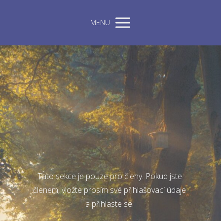
MENU
Tato sekce je pouze pro členy. Pokud jste
členem, vložte prosím své přihlašovací údaje
a přihlaste se.