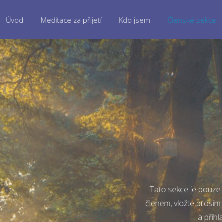
Úvod
Meditace za přijetí
Kdo jsem
Členské sekce
Tato sekce je pouze 
členem, vložte prosím
a přihl