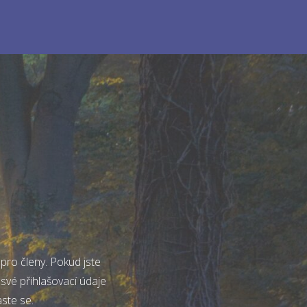
pro členy. Pokud jste
 své přihlašovací údaje
aste se.