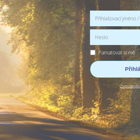
Pamatovat si mě
Přihl
Zapomněli 