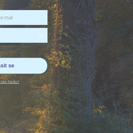
ásit se
jste heslo?