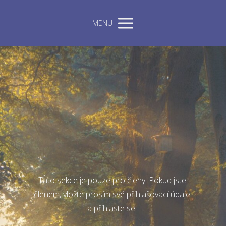
MENU
Tato sekce je pouze pro členy. Pokud jste
členem, vložte prosím své přihlašovací údaje
a přihlaste se.