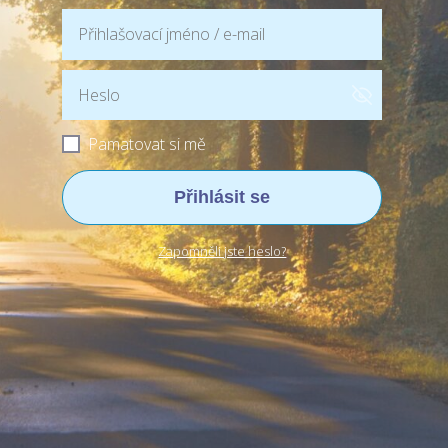
Pamatovat si mě
Přihlásit se
Zapomněli jste heslo?