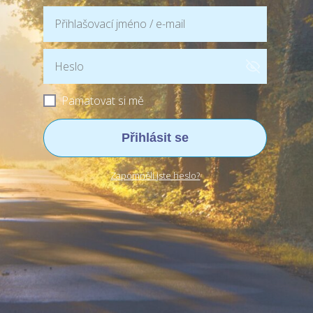
Pamatovat si mě
Přihlásit se
Zapomněli jste heslo?