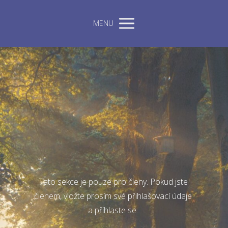
MENU
Tato sekce je pouze pro členy. Pokud jste
členem, vložte prosím své přihlašovací údaje
a přihlaste se.