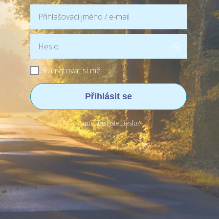
Pamatovat si mě
Přihlásit se
Zapomněli jste heslo?