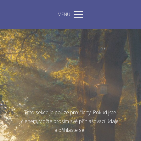
MENU
Tato sekce je pouze pro členy. Pokud jste
členem, vložte prosím své přihlašovací údaje
a přihlaste se.