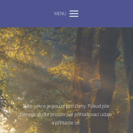
MENU
Tato sekce je pouze pro členy. Pokud jste
členem, vložte prosím své přihlašovací údaje
a přihlaste se.