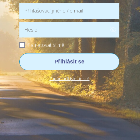
Pamatovat si mě
Přihlásit se
Zapomněli jste heslo?