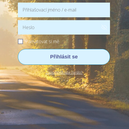
Pamatovat si mě
Přihlásit se
Zapomněli jste heslo?