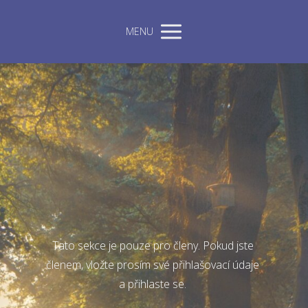
MENU
Tato sekce je pouze pro členy. Pokud jste
členem, vložte prosím své přihlašovací údaje
a přihlaste se.