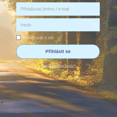
Pamatovat si mě
Přihlásit se
Zapomněli jste heslo?