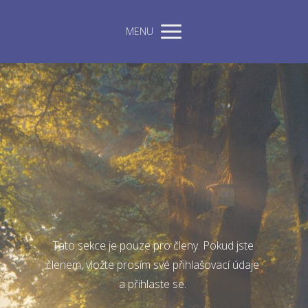
MENU
Tato sekce je pouze pro členy. Pokud jste
členem, vložte prosím své přihlašovací údaje
a přihlaste se.