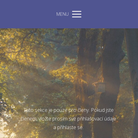
MENU
Tato sekce je pouze pro členy. Pokud jste
členem, vložte prosím své přihlašovací údaje
a přihlaste se.