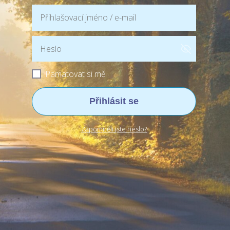
Pamatovat si mě
Přihlásit se
Zapomněli jste heslo?