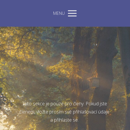
MENU
Tato sekce je pouze pro členy. Pokud jste
členem, vložte prosím své přihlašovací údaje
a přihlaste se.