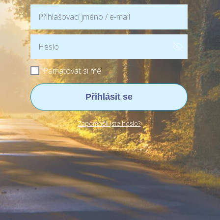
Pamatovat si mě
Přihlásit se
Zapomněli jste heslo?