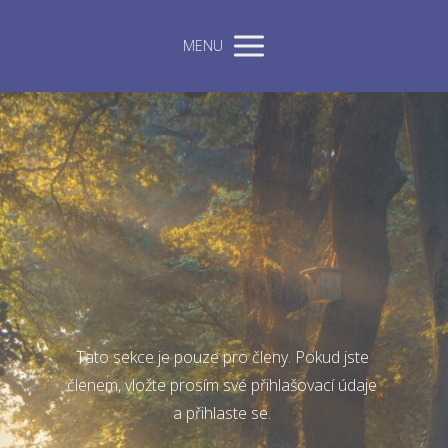
MENU
Tato sekce je pouze pro členy. Pokud jste
členem, vložte prosím své přihlašovací údaje
a přihlaste se.