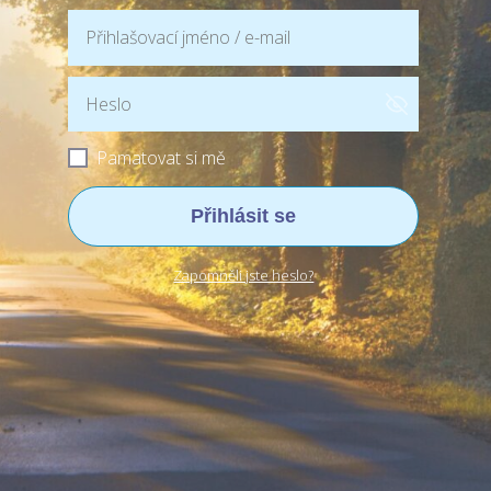
Pamatovat si mě
Přihlásit se
Zapomněli jste heslo?