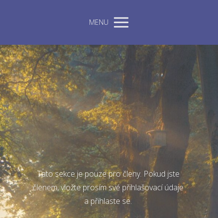
MENU
Tato sekce je pouze pro členy. Pokud jste
členem, vložte prosím své přihlašovací údaje
a přihlaste se.