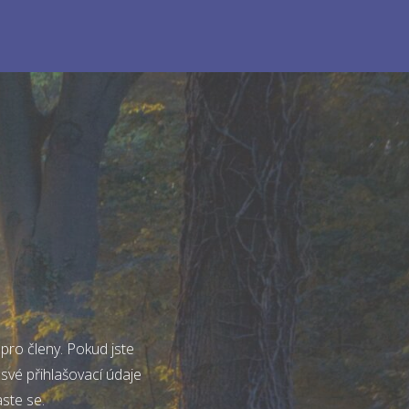
pro členy. Pokud jste
 své přihlašovací údaje
aste se.