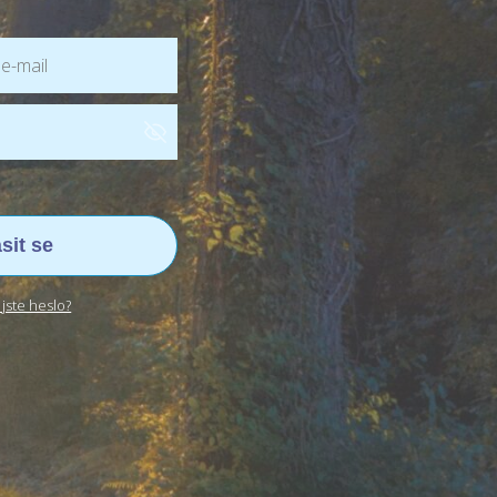
ásit se
jste heslo?