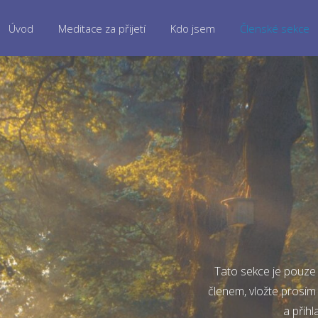
Úvod
Meditace za přijetí
Kdo jsem
Členské sekce
Tato sekce je pouze 
členem, vložte prosím
a přihl