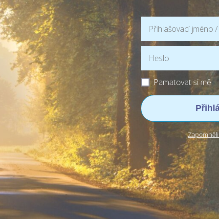
Pamatovat si mě
Přihl
Zapomněli 