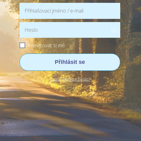
Pamatovat si mě
Přihlásit se
Zapomněli jste heslo?