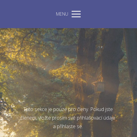
MENU
Tato sekce je pouze pro členy. Pokud jste
členem, vložte prosím své přihlašovací údaje
a přihlaste se.