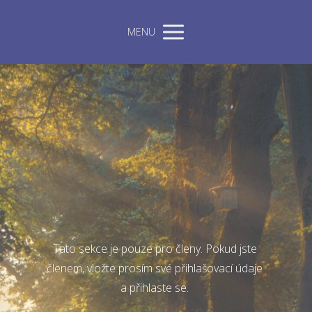
MENU
Tato sekce je pouze pro členy. Pokud jste
členem, vložte prosím své přihlašovací údaje
a přihlaste se.