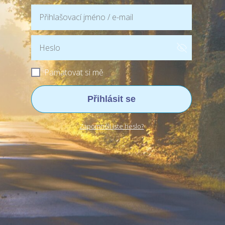
Pamatovat si mě
Přihlásit se
Zapomněli jste heslo?