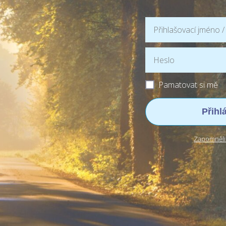
Pamatovat si mě
Přihl
Zapomněli 