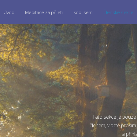
Úvod
Meditace za přijetí
Kdo jsem
Členské sekce
Tato sekce je pouze 
členem, vložte prosím
a přihl