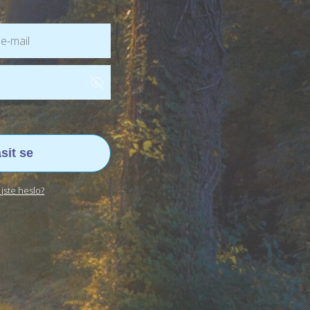
ásit se
jste heslo?