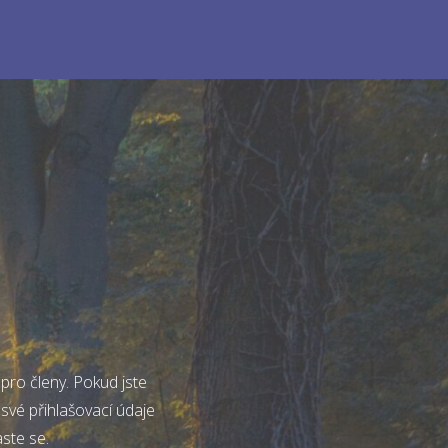
pro členy. Pokud jste
 své přihlašovací údaje
aste se.