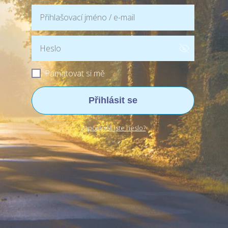
Pamatovat si mě
Přihlásit se
Zapomněli jste heslo?