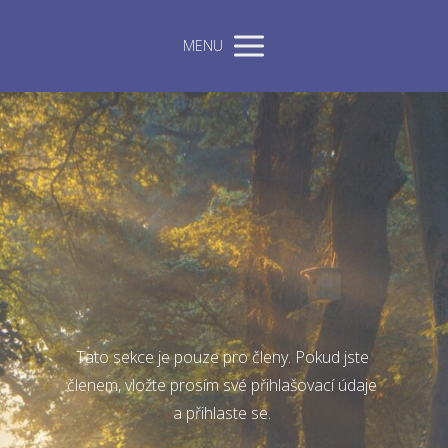
MENU
Tato sekce je pouze pro členy. Pokud jste
členem, vložte prosím své přihlašovací údaje
a přihlaste se.