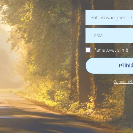
Pamatovat si mě
Přihl
Zapomněli 