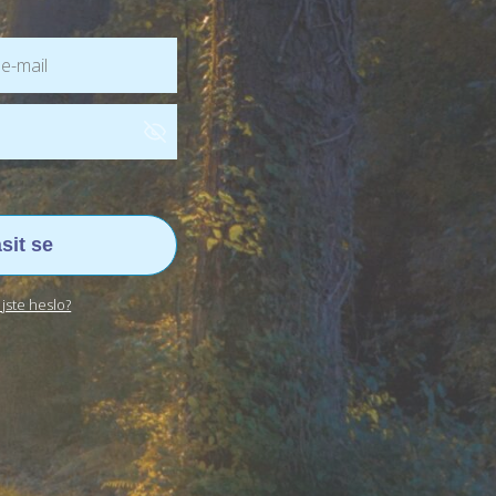
ásit se
jste heslo?