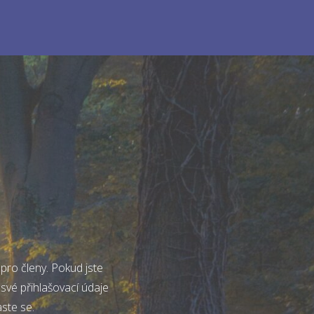
pro členy. Pokud jste
 své přihlašovací údaje
aste se.