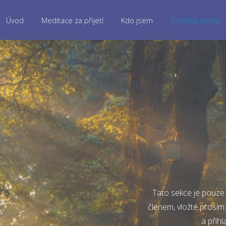
Úvod
Meditace za přijetí
Kdo jsem
Členské sekce
Tato sekce je pouze 
členem, vložte prosím
a přihl