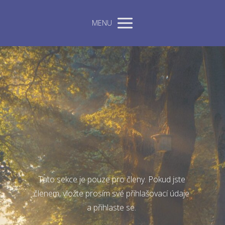
MENU
Tato sekce je pouze pro členy. Pokud jste
členem, vložte prosím své přihlašovací údaje
a přihlaste se.