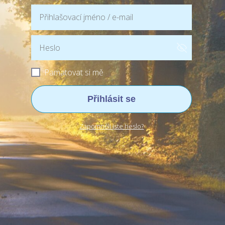
Pamatovat si mě
Přihlásit se
Zapomněli jste heslo?