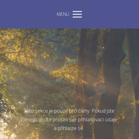
MENU
Tato sekce je pouze pro členy. Pokud jste
členem, vložte prosím své přihlašovací údaje
a přihlaste se.