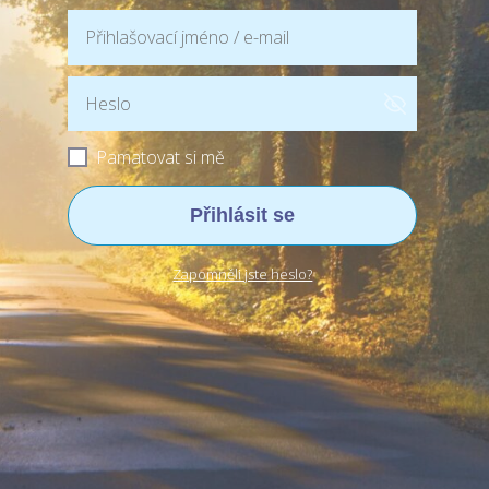
Pamatovat si mě
Přihlásit se
Zapomněli jste heslo?