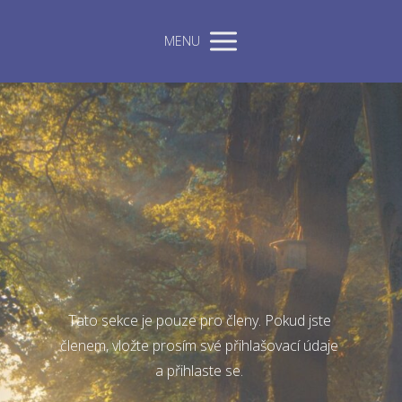
MENU
Tato sekce je pouze pro členy. Pokud jste
členem, vložte prosím své přihlašovací údaje
a přihlaste se.