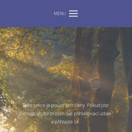
MENU
Tato sekce je pouze pro členy. Pokud jste
členem, vložte prosím své přihlašovací údaje
a přihlaste se.