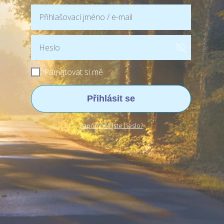
Pamatovat si mě
Přihlásit se
Zapomněli jste heslo?