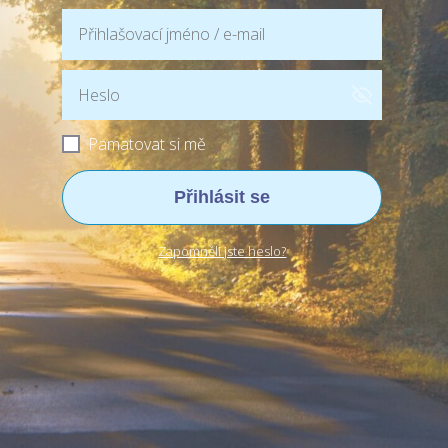
Pamatovat si mě
Přihlásit se
Zapomněli jste heslo?