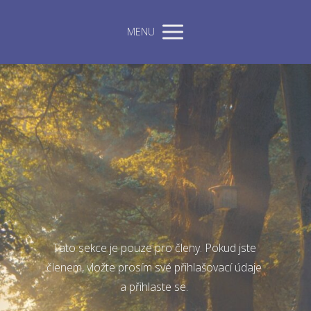
MENU
Tato sekce je pouze pro členy. Pokud jste
členem, vložte prosím své přihlašovací údaje
a přihlaste se.