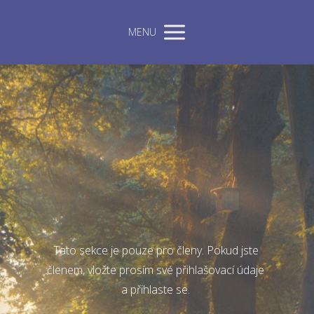
MENU
Tato sekce je pouze pro členy. Pokud jste
členem, vložte prosím své přihlašovací údaje
a přihlaste se.