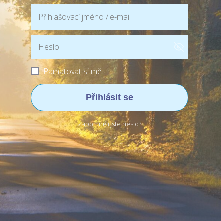
Pamatovat si mě
Přihlásit se
Zapomněli jste heslo?