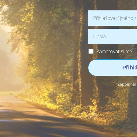
Pamatovat si mě
Přihl
Zapomněli 