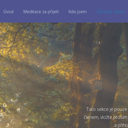
Úvod
Meditace za přijetí
Kdo jsem
Členské sekce
Tato sekce je pouze 
členem, vložte prosím
a přihl