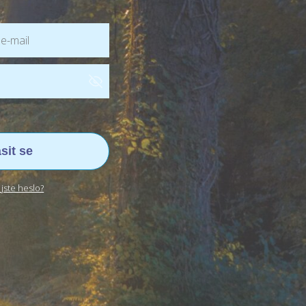
ásit se
jste heslo?