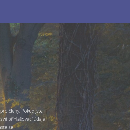
pro členy. Pokud jste
 své přihlašovací údaje
aste se.