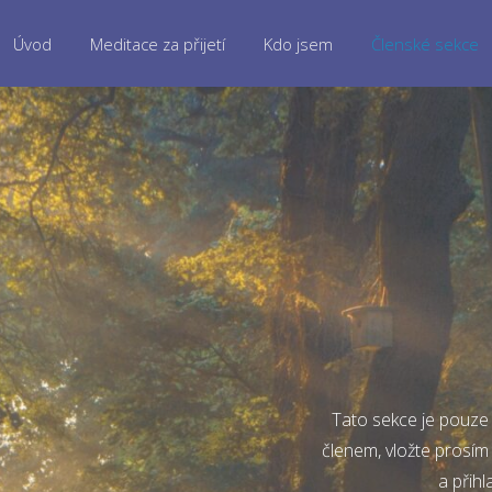
Úvod
Meditace za přijetí
Kdo jsem
Členské sekce
Tato sekce je pouze 
členem, vložte prosím
a přihl