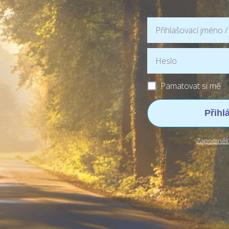
Pamatovat si mě
Přihl
Zapomněli 