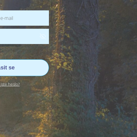
ásit se
jste heslo?