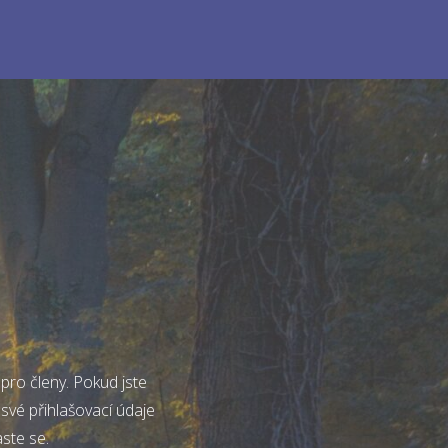
pro členy. Pokud jste
 své přihlašovací údaje
aste se.