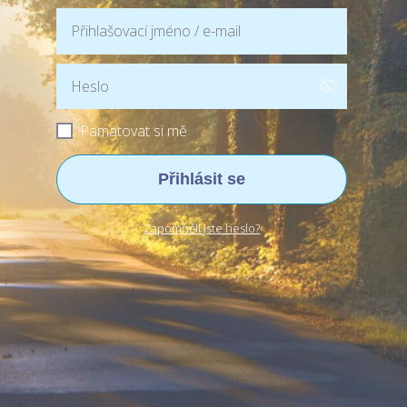
Pamatovat si mě
Přihlásit se
Zapomněli jste heslo?