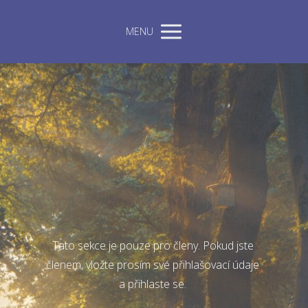
MENU
Tato sekce je pouze pro členy. Pokud jste
členem, vložte prosím své přihlašovací údaje
a přihlaste se.