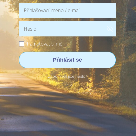
Pamatovat si mě
Přihlásit se
Zapomněli jste heslo?