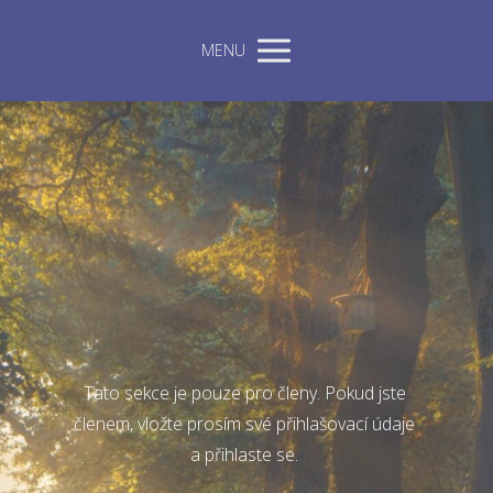
MENU
Tato sekce je pouze pro členy. Pokud jste
členem, vložte prosím své přihlašovací údaje
a přihlaste se.