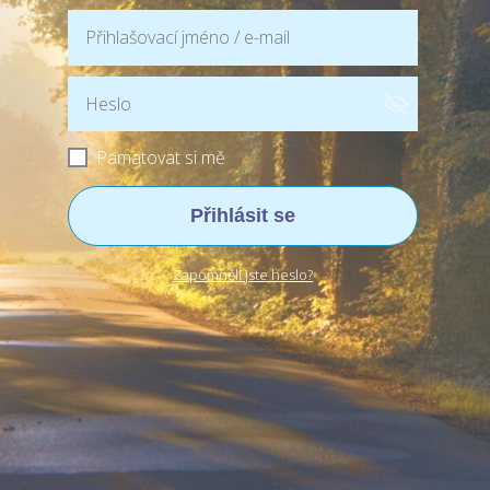
Pamatovat si mě
Přihlásit se
Zapomněli jste heslo?