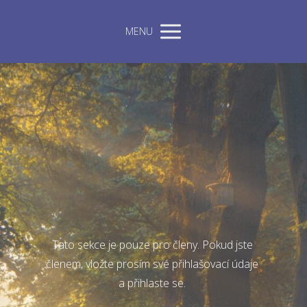
MENU
Tato sekce je pouze pro členy. Pokud jste
členem, vložte prosím své přihlašovací údaje
a přihlaste se.