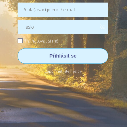
Pamatovat si mě
Přihlásit se
Zapomněli jste heslo?