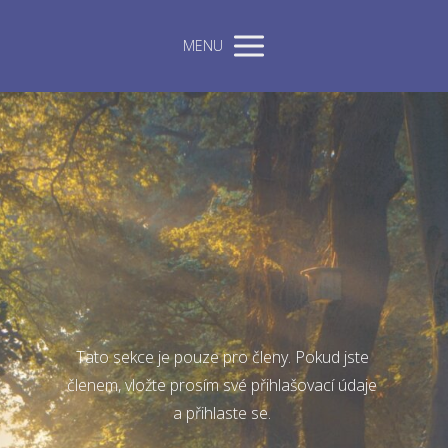
MENU
Tato sekce je pouze pro členy. Pokud jste
členem, vložte prosím své přihlašovací údaje
a přihlaste se.