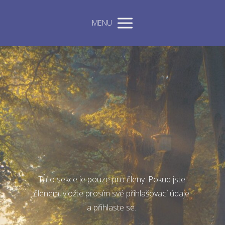
MENU
Tato sekce je pouze pro členy. Pokud jste
členem, vložte prosím své přihlašovací údaje
a přihlaste se.