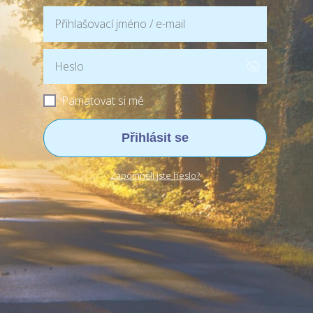
Pamatovat si mě
Přihlásit se
Zapomněli jste heslo?