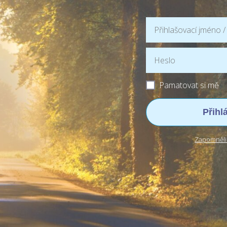
Pamatovat si mě
Přihl
Zapomněli 