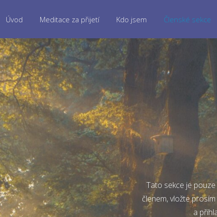
Úvod
Meditace za přijetí
Kdo jsem
Členské sekce
Tato sekce je pouze 
členem, vložte prosím
a přihl