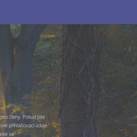
pro členy. Pokud jste
 své přihlašovací údaje
aste se.