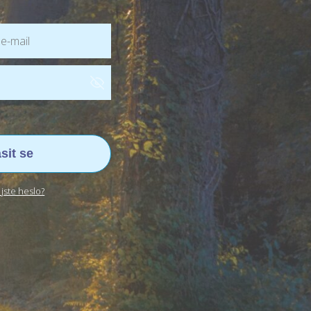
ásit se
jste heslo?