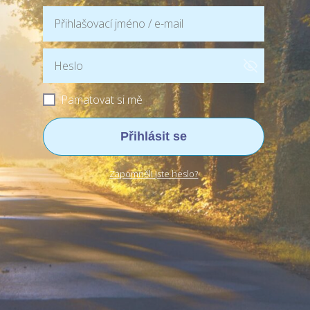
Pamatovat si mě
Přihlásit se
Zapomněli jste heslo?