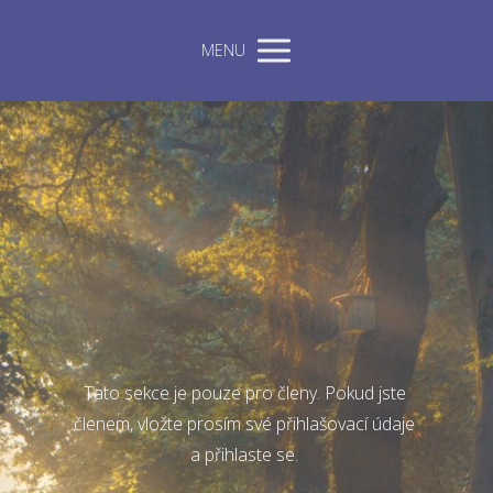
MENU
Tato sekce je pouze pro členy. Pokud jste
členem, vložte prosím své přihlašovací údaje
a přihlaste se.