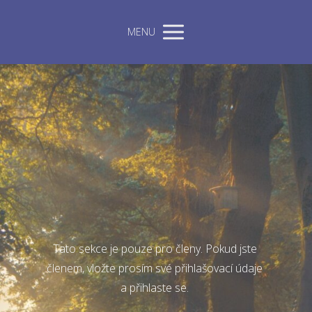
MENU
Tato sekce je pouze pro členy. Pokud jste
členem, vložte prosím své přihlašovací údaje
a přihlaste se.