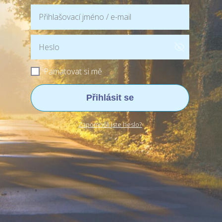
Pamatovat si mě
Přihlásit se
Zapomněli jste heslo?