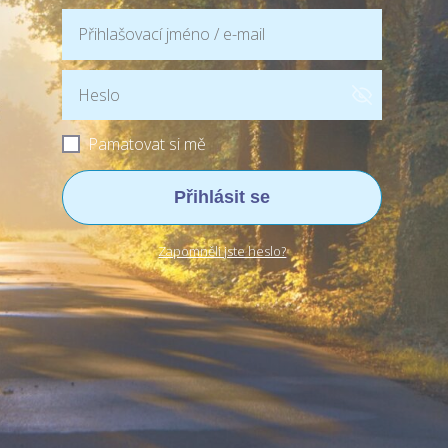
Pamatovat si mě
Přihlásit se
Zapomněli jste heslo?