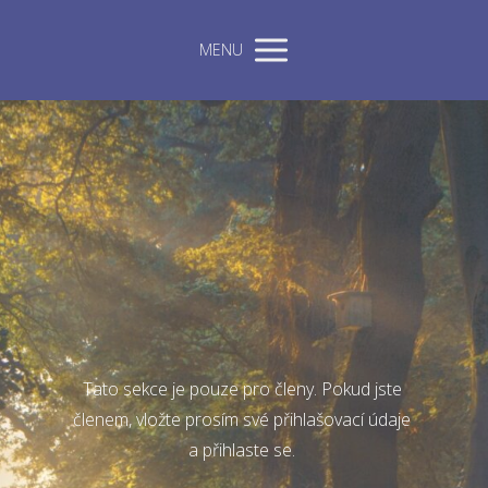
MENU
Tato sekce je pouze pro členy. Pokud jste
členem, vložte prosím své přihlašovací údaje
a přihlaste se.