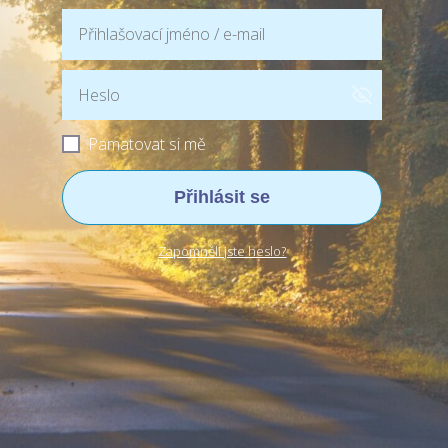
Pamatovat si mě
Přihlásit se
Zapomněli jste heslo?