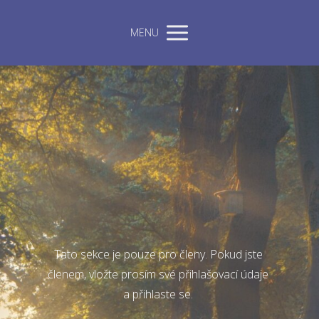
MENU
Tato sekce je pouze pro členy. Pokud jste
členem, vložte prosím své přihlašovací údaje
a přihlaste se.