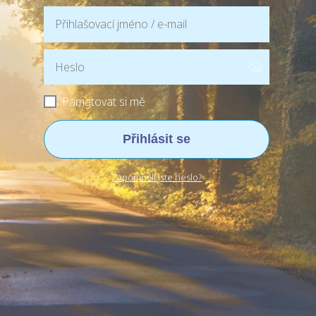
Pamatovat si mě
Přihlásit se
Zapomněli jste heslo?