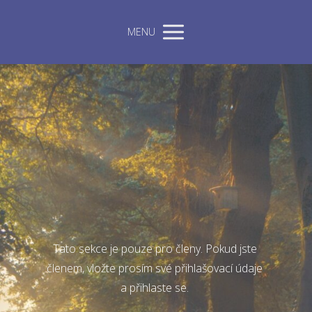
MENU
Tato sekce je pouze pro členy. Pokud jste
členem, vložte prosím své přihlašovací údaje
a přihlaste se.