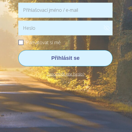
Pamatovat si mě
Přihlásit se
Zapomněli jste heslo?