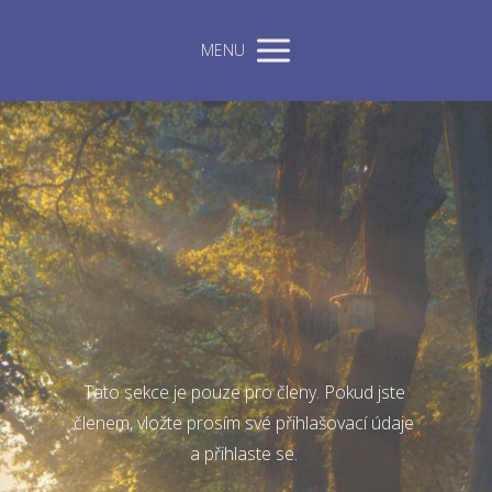
MENU
Tato sekce je pouze pro členy. Pokud jste
členem, vložte prosím své přihlašovací údaje
a přihlaste se.